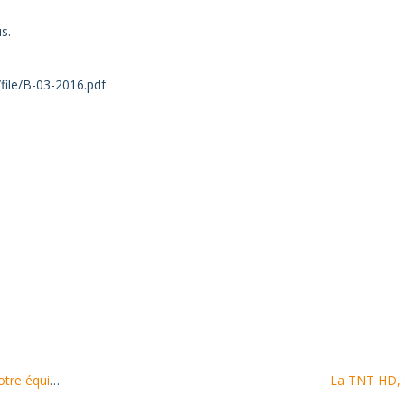
s.
file/B-03-2016.pdf
page local
La TNT HD, c