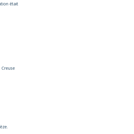
tion était
a Creuse
èze.