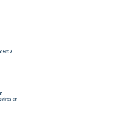
ment à
on
saires en