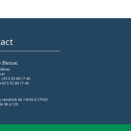
act
e Blessac
hâteau
sac
 +33 5 55 66 17 40
 +33 5 55 66 17 40
u vendredi de 13h30 à 17h30
de 9h à 12h