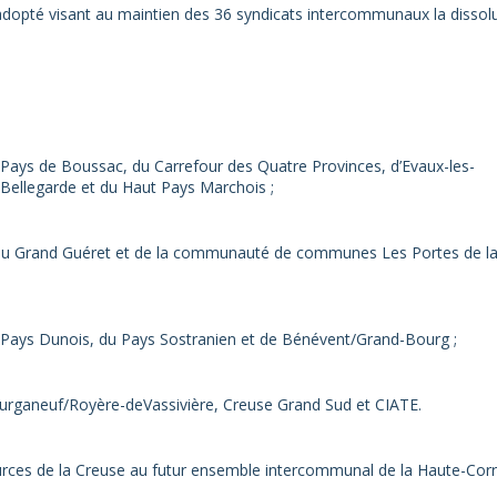
opté visant au maintien des 36 syndicats intercommunaux la dissolu
ys de Boussac, du Carrefour des Quatre Provinces, d’Evaux-les-
Bellegarde et du Haut Pays Marchois ;
 du Grand Guéret et de la communauté de communes Les Portes de l
ays Dunois, du Pays Sostranien et de Bénévent/Grand-Bourg ;
ganeuf/Royère-deVassivière, Creuse Grand Sud et CIATE.
s de la Creuse au futur ensemble intercommunal de la Haute-Corr