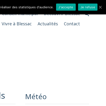
 réaliser des statistiques d'audience.
J'accepte
Je refuse
Conseil municipal
Découvrir Blessac
Vivre à Blessac
Actualités
Contact
ls
Météo