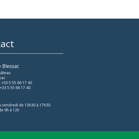
act
e Blessac
hâteau
sac
 +33 5 55 66 17 40
 +33 5 55 66 17 40
u vendredi de 13h30 à 17h30
de 9h à 12h